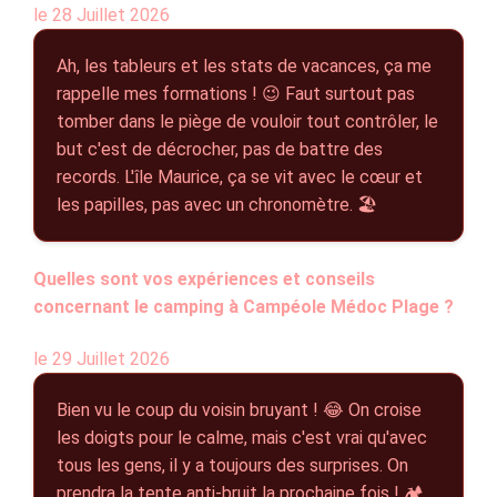
le 28 Juillet 2026
Ah, les tableurs et les stats de vacances, ça me
rappelle mes formations ! 😉 Faut surtout pas
tomber dans le piège de vouloir tout contrôler, le
but c'est de décrocher, pas de battre des
records. L'île Maurice, ça se vit avec le cœur et
les papilles, pas avec un chronomètre. 🏖️
Quelles sont vos expériences et conseils
concernant le camping à Campéole Médoc Plage ?
le 29 Juillet 2026
Bien vu le coup du voisin bruyant ! 😂 On croise
les doigts pour le calme, mais c'est vrai qu'avec
tous les gens, il y a toujours des surprises. On
prendra la tente anti-bruit la prochaine fois ! 🏕️