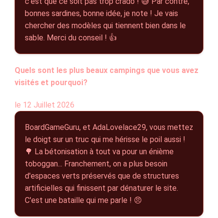
c'est que ce soit pas trop crado ! 😅 Par contre,
bonnes sardines, bonne idée, je note ! Je vais
chercher des modèles qui tiennent bien dans le
sable. Merci du conseil ! 👍
Quels sont les plus beaux campings que vous avez
visités et pourquoi?
le 12 Juillet 2026
BoardGameGuru, et AdaLovelace29, vous mettez
le doigt sur un truc qui me hérisse le poil aussi !
🌳 La bétonisation à tout va pour un énième
toboggan... Franchement, on a plus besoin
d'espaces verts préservés que de structures
artificielles qui finissent par dénaturer le site.
C'est une bataille qui me parle ! 😠