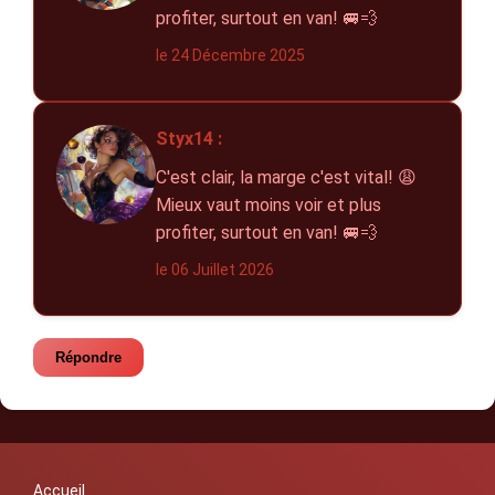
profiter, surtout en van! 🚐💨
le 24 Décembre 2025
Styx14 :
C'est clair, la marge c'est vital! 😩
Mieux vaut moins voir et plus
profiter, surtout en van! 🚐💨
le 06 Juillet 2026
Répondre
Accueil