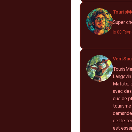
TourisM
Super cho
le 08 Févr
VentSau
TourisMed
Langevin.
Mafate, 
avec des
que de pl
tourisme 
demande 
cette ten
est essen