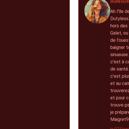
BullesDe
Ah l'île 
DutylessZ
hors des 
Galet, ou
de l'oues
baigner t
sinueuse.
c'est à c
de santé.
c'est plu
et au car
trouverez
et pour c
trouve pa
je prépar
Maigret9