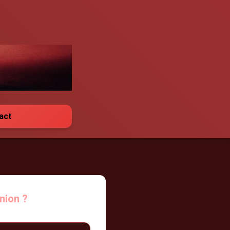
act
union ?