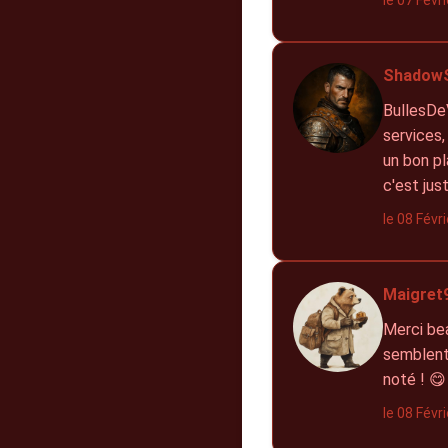
le 07 Févr
ShadowS
BullesDeV
services,
un bon pl
c'est jus
le 08 Févr
Maigret9
Merci be
semblent 
noté ! 😋
le 08 Févr