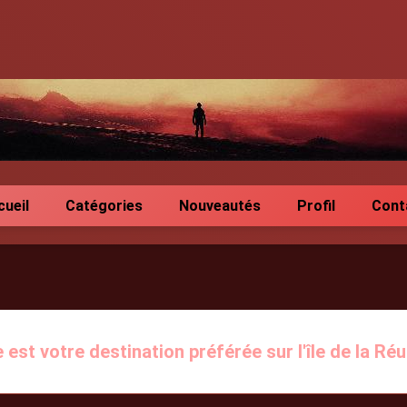
cueil
Catégories
Nouveautés
Profil
Cont
 est votre destination préférée sur l'île de la Ré