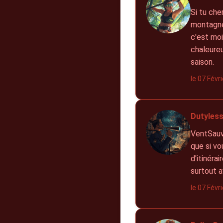
Si tu che
montagne 
c'est moi
chaleureu
saison.
le 07 Févr
Dutyless
VentSauva
que si vo
d'itinéra
surtout a
le 07 Févr