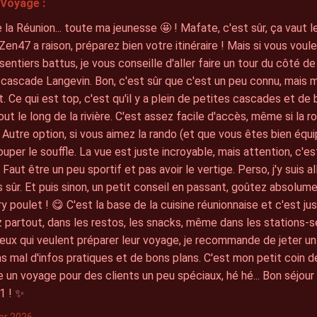
Voyage :
de la Réunion... toute ma jeunesse 🤩 ! Mafate, c'est sûr, ça vaut l
en47 a raison, préparez bien votre itinéraire ! Mais si vous voul
sentiers battus, je vous conseille d'aller faire un tour du côté 
 cascade Langevin. Bon, c'est sûr que c'est un peu connu, mais 
t. Ce qui est top, c'est qu'il y a plein de petites cascades et de
out le long de la rivière. C'est assez facile d'accès, même si la 
 Autre option, si vous aimez la rando (et que vous êtes bien équip
ouper le souffle. La vue est juste incroyable, mais attention, c
 Faut être un peu sportif et pas avoir le vertige. Perso, j'y suis a
s sûr. Et puis sinon, un petit conseil en passant, goûtez absolum
ry poulet ! 😋 C'est la base de la cuisine réunionnaise et c'est ju
 partout, dans les restos, les snacks, même dans les stations-se
eux qui veulent préparer leur voyage, je recommande de jeter un
s mal d'infos pratiques et de bons plans. C'est mon petit coin de
e un voyage pour des clients un peu spéciaux, hé hé... Bon séjour s
1 ! ✨