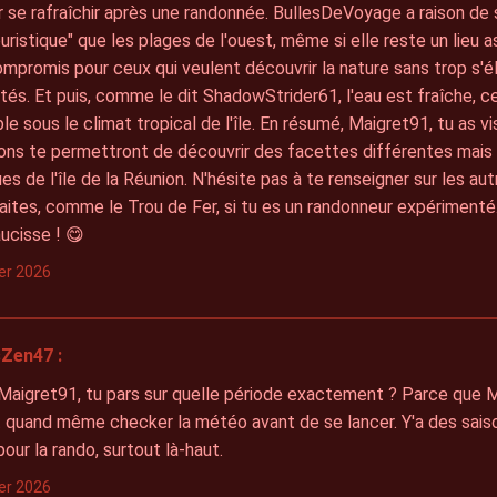
r se rafraîchir après une randonnée. BullesDeVoyage a raison de
uristique" que les plages de l'ouest, même si elle reste un lieu 
mpromis pour ceux qui veulent découvrir la nature sans trop s'é
s. Et puis, comme le dit ShadowStrider61, l'eau est fraîche, ce
le sous le climat tropical de l'île. En résumé, Maigret91, tu as v
ons te permettront de découvrir des facettes différentes mais 
es de l'île de la Réunion. N'hésite pas à te renseigner sur les au
aites, comme le Trou de Fer, si tu es un randonneur expérimenté.
aucisse ! 😋
ier 2026
Zen47 :
aigret91, tu pars sur quelle période exactement ? Parce que Ma
t quand même checker la météo avant de se lancer. Y'a des sais
pour la rando, surtout là-haut.
ier 2026