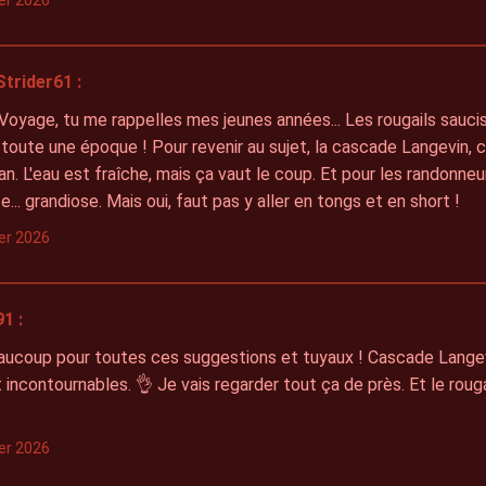
ier 2026
trider61 :
oyage, tu me rappelles mes jeunes années... Les rougails sauci
 toute une époque ! Pour revenir au sujet, la cascade Langevin,
an. L'eau est fraîche, mais ça vaut le coup. Et pour les randonneur
te... grandiose. Mais oui, faut pas y aller en tongs et en short !
ier 2026
1 :
aucoup pour toutes ces suggestions et tuyaux ! Cascade Lange
incontournables. 👌 Je vais regarder tout ça de près. Et le rouga
ier 2026