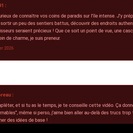
1 :
urieux de connaître vos coins de paradis sur l'île intense. J'y pré
s sortir un peu des sentiers battus, découvrir des endroits authe
sseurs seraient précieux ! Que ce soit un point de vue, une casc
lein de charme, je suis preneur.
ier 2026
reau :
léter, et si tu as le temps, je te conseille cette vidéo. Ça don
rnables", même si perso, j'aime bien aller au-delà des trucs trop t
ner des idées de base !