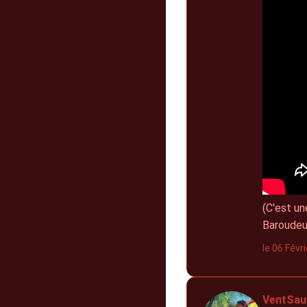
(C'est u
Baroudeur
le 06 Févr
VentSau