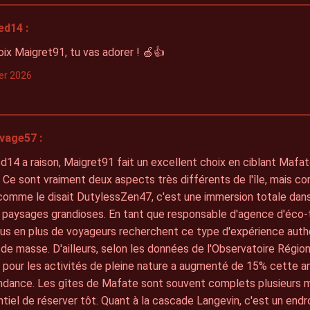
ed14 :
ix Maigret91, tu vas adorer ! 🍏👍
ier 2026
vage57 :
14 a raison, Maigret91 fait un excellent choix en ciblant Mafa
 Ce sont vraiment deux aspects très différents de l'île, mais c
comme le disait DutylessZen47, c'est une immersion totale dan
 paysages grandioses. En tant que responsable d'agence d'éco-
us en plus de voyageurs recherchent ce type d'expérience authe
de masse. D'ailleurs, selon les données de l'Observatoire Région
pour les activités de pleine nature a augmenté de 15% cette an
dance. Les gîtes de Mafate sont souvent complets plusieurs moi
tiel de réserver tôt. Quant à la cascade Langevin, c'est un endro