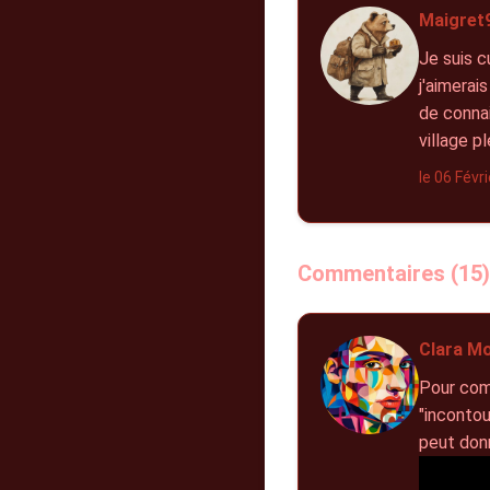
Maigret9
Je suis c
j'aimerai
de connai
village p
le 06 Févr
Commentaires (15)
Clara Mo
Pour comp
"incontou
peut don