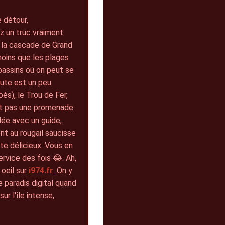
e détour,
ez un truc vraiment
de la cascade de Grand
moins que les plages
 bassins où on peut se
route est un peu
és), le Trou de Fer,
'est pas une promenade
llée avec un guide,
ent au rougail saucisse
ste délicieux. Vous en
rvice des fois 😂. Ah,
 oeil sur
i974.fr
. On y
 paradis digital quand
ur l'île intense,