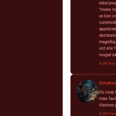
idéal pou
"moins to
un bon co
commodité
appréciab
destinati
magnifiqu
ont été f
rougail s
le 08 Févr
Dutyless
Du coup M
mais fau
d'autres 
le 08 Févr