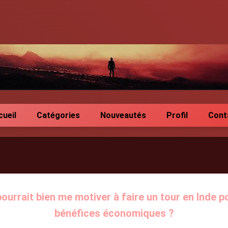
cueil
Catégories
Nouveautés
Profil
Cont
ourrait bien me motiver à faire un tour en Inde p
bénéfices économiques ?