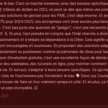
e là-bas. C'est un marché immense, avec des besoins spécifiques
2 trillions de dollars en 2023, on peut se dire que même une pet
aux solutions de gestion pour les PME, c'est déjà énorme. Et a
7% pour 2024-2025, ces entreprises vont avoir encore plus besoi
. C'est pas juste une question de "gadget", c'est une nécessité 
f. 💪 En plus, faut prendre en compte que l'Inde cherche à diver
sionnement et à réduire sa dépendance à la Chine. Cela signifie 
sont encouragées et soutenues. En proposant des solutions ada
acilement se positionner comme un partenaire de choix pour leur
sion d'évaluation gratuite, c'est une excellente façon de démarc
r des webinaires, des tutoriels en ligne, pour montrer comment 
 la vie. Et surtout, s'adapter à leurs besoins spécifiques. Ce qui 
-Unis ne fonctionnera pas forcément là-bas. 🗣️ Donc oui, Coutur
'a moyen de faire un truc vraiment sympa et utile. Et en plus, ça
 un pays incroyable. 😉
s 2025