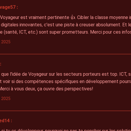
vage57 :
 Voyageur est vraiment pertinente 👍. Cibler la classe moyenne 
 digitales innovantes, c'est une piste à creuser absolument. Et le
 (santé, ICT, etc.) sont super prometteurs. Merci pour ces infos
s 2025
:
i que l'idée de Voyageur sur les secteurs porteurs est top. ICT, sa
et voir si des compétences spécifiques en développement pourra
Merci à vous deux, ça ouvre des perspectives!
s 2025
ed14 :
, si tu es développeur, pourquoi ne pas te pencher sur les soluti