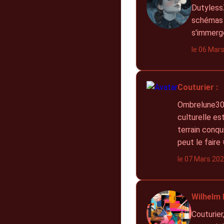
DutylessZ
schémas 
s'immerg
le 06 Mar
Couturier :
Ombrelune30, 
culturelle es
terrain conqu
peut le faire 
le 07 Mars 20
Wilhelm 
Couturier