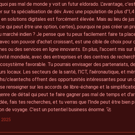
quoi pas mal de monde y voit un futur eldorado. L'avantage, c'es
er sur ta spécialisation de dév. Avec une population de plus d'1,4 m
n solutions digitales est forcément élevée. Mais au lieu de jus
(ce qui peut être une option, certes), pourquoi ne pas créer un pr
u marché indien ? Je pense que tu peux facilement faire ta pla
 avec son pouvoir d'achat croissant, est une cible de choix pour 
es ou des services en ligne innovants. En plus, l'accent mis sur l
vité mondiale, avec des entreprises et des centres de recherch
cosystème favorable. Tu pourrais envisager des partenariats, d
rs locaux. Les secteurs de la santé, l'ICT, l'aéronautique, et m
hs/cleantechs offrent des opportunités intéressantes pour un 
 se renseigner sur les accords de libre-échange et la simplificat
genre de détail qui peut te faire gagner pas mal de temps et d'arg
idée, fais tes recherches, et tu verras que l'Inde peut être bien 
on de voyage. C'est un potentiel business énorme. 🚀
s 2025