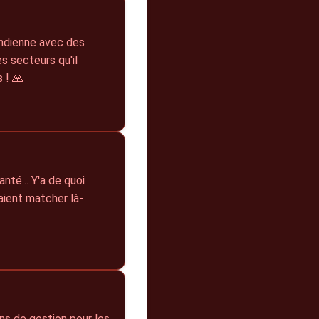
indienne avec des
s secteurs qu'il
 ! 🙏
nté... Y'a de quoi
ient matcher là-
ons de gestion pour les