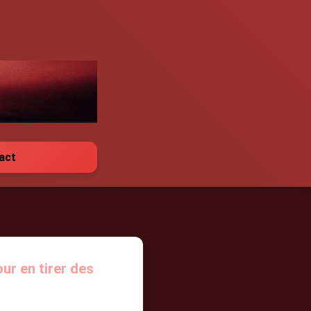
act
our en tirer des