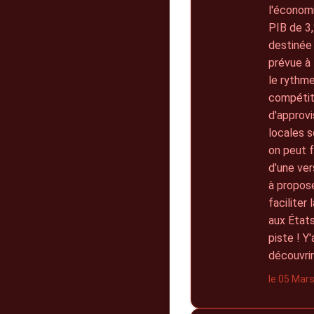
l'économi
PIB de 3,
destinée 
prévue à 
le rythme
compétiti
d'approvi
locales 
on peut f
d'une ver
à propose
faciliter
aux États
piste ! Y
découvrir
le 05 Mar