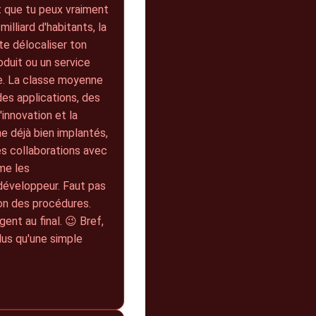
t que tu peux vraiment
illiard d'habitants, la
te délocaliser ton
oduit ou un service
ce. La classe moyenne
des applications, des
'innovation et la
e déjà bien implantés,
es collaborations avec
ême les
développeur. Faut pas
ion des procédures.
ent au final. 😉 Bref,
plus qu'une simple