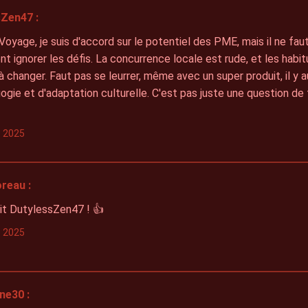
Zen47 :
oyage, je suis d'accord sur le potentiel des PME, mais il ne fau
t ignorer les défis. La concurrence locale est rude, et les habi
s à changer. Faut pas se leurrer, même avec un super produit, il y
gie et d'adaptation culturelle. C'est pas juste une question de 
s 2025
reau :
it DutylessZen47 ! 👍
s 2025
ne30 :