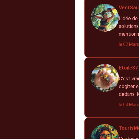
VentSau
L'idée de
solutions
mentionne
le 02 Mar
Etoile87 
C'est vra
cogiter 
dedans. 
le 03 Mar
TourisM
Couturier