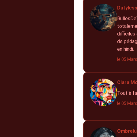
Dutyless
BullesDeV
totalemen
difficile
de pédago
en hindi.
le 05 Mar
Clara Mo
Tout à fa
le 05 Mar
Ombrelu