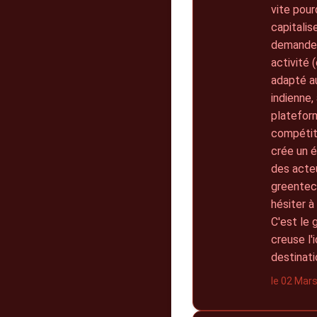
vite pour
capitalis
demande e
activité 
adapté a
indienne,
plateform
compétiti
crée un é
des acteu
greentec
hésiter à
C'est le 
creuse l'
destinati
le 02 Mar