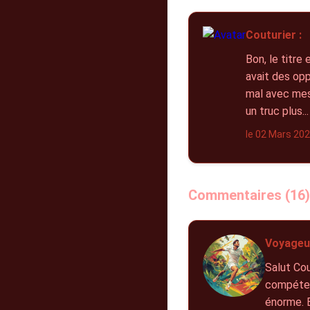
Couturier :
Bon, le titre
avait des opp
mal avec mes 
un truc plus...
le 02 Mars 20
Commentaires (16)
Voyageur
Salut Cou
compétenc
énorme. E