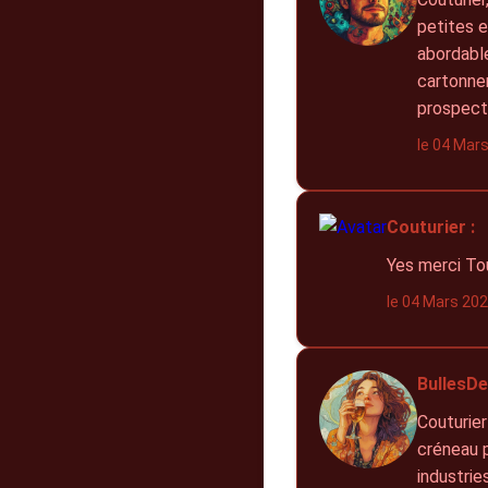
petites e
abordable
cartonner
prospect
le 04 Mar
Couturier :
Yes merci To
le 04 Mars 20
BullesDe
Couturier
créneau p
industrie