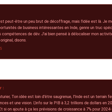
 est peut-être un peu brut de décoffrage, mais l'idée est là. Je m
ortunités de business intéressantes en Inde, genre un truc spéci
compétences de dév. J'ai bien pensé à délocaliser mon activité,
 original, disons.
25
 :
turier, Ton idée est loin d'être saugrenue, l'Inde est un terrain fe
es et une vision. L'info sur le PIB à 3,2 trillions de dollars en 2
t si on ajoute à ça les prévisions de croissance à 7% pour 202