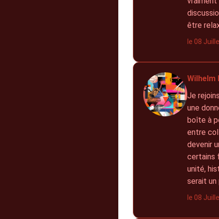
vraiment 
discussio
être rel
le 08 Juil
Wilhelm 
Je rejoin
une donné
boîte à p
entre col
devenir u
certains 
unité, hi
serait un
le 08 Juil