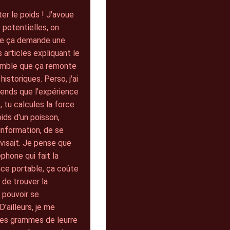
er le poids ! J'avoue
 potentielles, on
 que ça demande une
 articles expliquant le
semble que ça remonte
istoriques. Perso, j'ai
rends que l'expérience
 tu calcules la force
oids d'un poisson,
'information, de se
 visait. Je pense que
éphone qui fait la
nce portable, ça coûte
 de trouver la
 pouvoir se
D'ailleurs, je me
les grammes de leurre