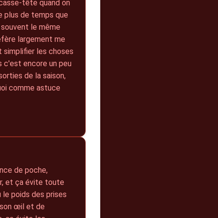
n casse-tête quand on
ne plus de temps que
t souvent le même
préfère largement me
t simplifier les choses
 c'est encore un peu
orties de la saison,
quoi comme astuce
lance de poche,
, et ça évite toute
 le poids des prises
 son œil et de