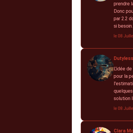
prendre l
Donc pour 
par 2.2 d
si besoin
le 08 Juil
Dutyless
L'idée de
pour la p
l'estimat
quelques
solution 
le 08 Juil
Clara Mo