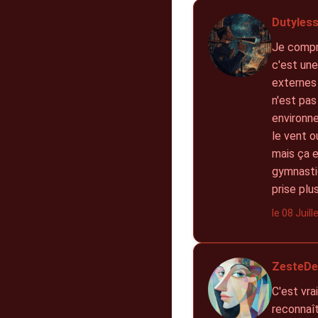
Dutyless
Je compre
c'est une
externes 
n'est pas
environne
le vent 
mais ça e
gymnastiq
prise plus
le 08 Juil
ZesteDe
C'est vra
reconnaît