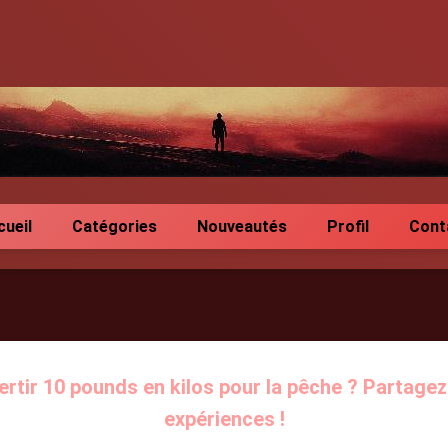
cueil
Catégories
Nouveautés
Profil
Cont
tir 10 pounds en kilos pour la pêche ? Partagez
expériences !