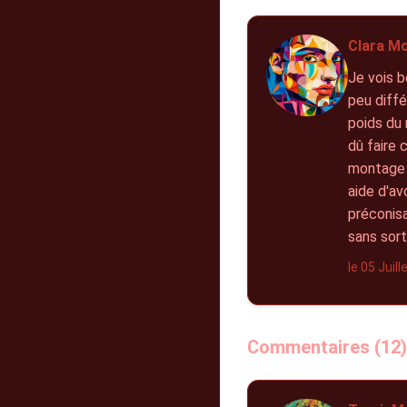
Clara Mo
Je vois b
peu diffé
poids du 
dû faire 
montage ?
aide d'av
préconisa
sans sort
le 05 Juil
Commentaires (12)