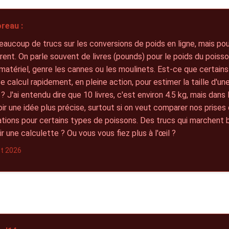
reau :
eaucoup de trucs sur les conversions de poids en ligne, mais pou
rent. On parle souvent de livres (pounds) pour le poids du poisso
matériel, genre les cannes ou les moulinets. Est-ce que certains
ce calcul rapidement, en pleine action, pour estimer la taille d'une
 J'ai entendu dire que 10 livres, c'est environ 4.5 kg, mais dans l
oir une idée plus précise, surtout si on veut comparer nos prises
tions pour certains types de poissons. Des trucs qui marchent b
ir une calculette ? Ou vous vous fiez plus à l'œil ?
let 2026