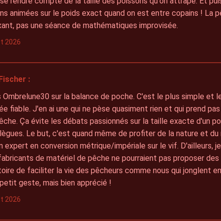
se rendre compte de la taille des poissons qu'on attrape. Et puis
ns animées sur le poids exact quand on est entre copains ! La 
axant, pas une séance de mathématiques improvisée.
let 2026
Fischer :
s Ombrelune30 sur la balance de poche. C'est le plus simple et le
e fiable. J'en ai une qui ne pèse quasiment rien et qui prend pas
êche. Ça évite les débats passionnés sur la taille exacte d'un p
lègues. Le but, c'est quand même de profiter de la nature et d
n expert en conversion métrique/impériale sur le vif. D'ailleurs,
fabricants de matériel de pêche ne pourraient pas proposer des 
stoire de faciliter la vie des pêcheurs comme nous qui jonglent e
 petit geste, mais bien apprécié !
let 2026