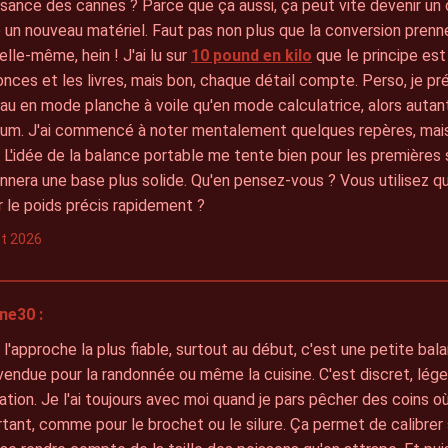
ssance des cannes ? Parce que ça aussi, ça peut vite devenir u
 un nouveau matériel. Faut pas non plus que la conversion pren
elle-même, hein ! J'ai lu sur
10 pound en kilo
que le principe es
onces et les livres, mais bon, chaque détail compte. Perso, je 
'eau en mode planche à voile qu'en mode calculatrice, alors autan
um. J'ai commencé à noter mentalement quelques repères, mais
. L'idée de la balance portable me tente bien pour les premières s
nnera une base plus solide. Qu'en pensez-vous ? Vous utilisez 
r le poids précis rapidement ?
let 2026
ne30 :
 l'approche la plus fiable, surtout au début, c'est une petite ba
endue pour la randonnée ou même la cuisine. C'est discret, léger
tion. Je l'ai toujours avec moi quand je pars pêcher des coins où
tant, comme pour le brochet ou le silure. Ça permet de calibrer