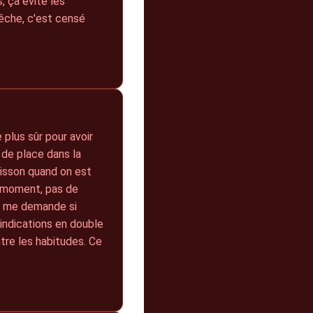
, ça évite les
pêche, c'est censé
 plus sûr pour avoir
 de place dans la
oisson quand on est
u moment, pas de
 je me demande si
indications en double
ntre les habitudes. Ce