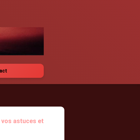
act
 vos astuces et