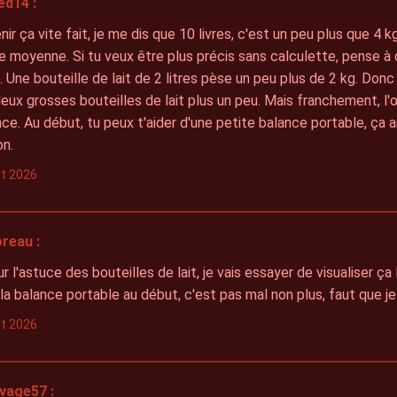
ed14 :
nir ça vite fait, je me dis que 10 livres, c'est un peu plus que 4 kg
 moyenne. Si tu veux être plus précis sans calculette, pense à
. Une bouteille de lait de 2 litres pèse un peu plus de 2 kg. Donc 
x grosses bouteilles de lait plus un peu. Mais franchement, l'œ
nce. Au début, tu peux t'aider d'une petite balance portable, ça ai
on.
let 2026
reau :
r l'astuce des bouteilles de lait, je vais essayer de visualiser ça 
 la balance portable au début, c'est pas mal non plus, faut que je
let 2026
vage57 :