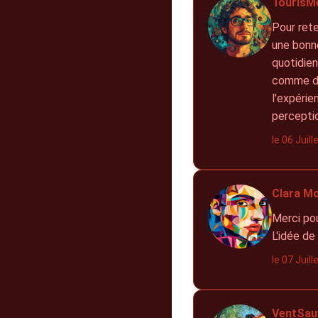
TourisM
Pour rete
une bonne
quotidien
comme deu
l'expérie
percepti
le 06 Juil
Clara Mo
Merci pou
L'idée de
le 07 Juil
VentSau