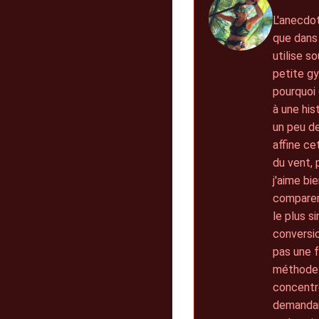
L'anecdot
que dans 
utilise s
petite gy
pourquoi 
à une his
un peu de
affine ce
du vent, 
j'aime bi
comparer,
le plus s
conversio
pas une f
méthode 
concentre
demandais