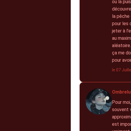
ou la pui
découvre
la pêche 
pour les 
jeter à l
au maxim
aléatoire
ça me do
pour avoi
le 07 Juil
Ombrelu
Pour moi,
souvent v
approxima
est impor