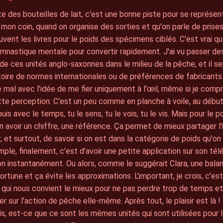
e des bouteilles de lait, c'est une bonne piste pour se représent
mon coin, quand on organise des sorties et qu'on parle de prises
ouvent les livres pour le poids des spécimens ciblés. C'est vrai
mnastique mentale pour convertir rapidement. J'ai vu passer des
de ces unités anglo-saxonnes dans le milieu de la pêche, et il 
toire de normes internationales ou de préférences de fabricants h
 mal avec l'idée de me fier uniquement à l'œil, même si je comp
tte perception. C'est un peu comme en planche à voile, au début,
puis avec le temps, tu le sens, tu le vois, tu le vis. Mais pour le p
en avoir un chiffre, une référence. Ça permet de mieux partager l
 et surtout, de savoir si on est dans la catégorie de poids qu'on
imple, finalement, c'est d'avoir une petite application sur son tél
n instantanément. Ou alors, comme le suggérait Clara, une bala
ortune et ça évite les approximations. L'important, je crois, c'est
qui nous convient le mieux pour ne pas perdre trop de temps et
r sur l'action de pêche elle-même. Après tout, le plaisir est là ! 
, est-ce que ce sont les mêmes unités qui sont utilisées pour 